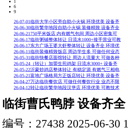
1
6
9
26-07-01
临街大学小区旁自助小火锅 环境优美 设备齐
26-06-30
临街繁华地段自助小火锅 装修精致 设备齐全
26-06-21
750平米饭店 内有燃气包间 周边小区密集可
26-06-17
临街粥铺整体转让 日流水1000+接手营业可教
26-06-17
东方广场王婆大虾整体转让 设备齐全 环境优
26-06-11
临街装修精致饭店 周边学生多 可做任何业态
26-05-31
临街快餐店面馆转让 周边人流量大 可做各种
26-05-24
（转让）加盟生煎鸡架 日流水3000+ 设备齐
26-05-22
沂蒙炒鸡店整体转让 有稳定源 有燃气三相电
26-05-21
富地广场格局方正饭店转让 环境优美 设备齐
26-04-27
万达临街餐饮店 可做任何餐饮行业 业态不限
26-04-12
转让临街繁华地段汉堡店 环境优美 可教技术
临街曹氏鸭脖 设备齐全
编号：
27438
2025-06-30 1