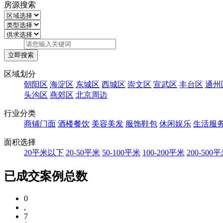
房源搜索
区域划分
朝阳区
海淀区
东城区
西城区
崇文区
宣武区
丰台区
通州
头沟区
燕郊区
北京周边
行业分类
商铺门面
酒楼餐饮
美容美发
服饰鞋包
休闲娱乐
生活服
面积选择
20平米以下
20-50平米
50-100平米
100-200平米
200-500
已成交案例总数
0
,
7