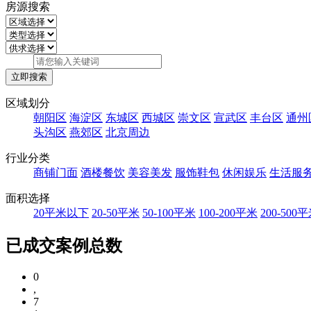
房源搜索
区域划分
朝阳区
海淀区
东城区
西城区
崇文区
宣武区
丰台区
通州
头沟区
燕郊区
北京周边
行业分类
商铺门面
酒楼餐饮
美容美发
服饰鞋包
休闲娱乐
生活服
面积选择
20平米以下
20-50平米
50-100平米
100-200平米
200-500
已成交案例总数
0
,
7