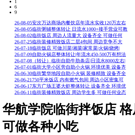
1
6
9
26-08-05
安次万达商场内餐饮店年流水实收120万左右
26-08-05
临街粥铺整体转让 日流水1000+接手营业可教
26-08-02
临街饭店 周边人流量大 设备齐全 可做任何
26-07-25
临街装修精致饭店二层4包间 周边竞争不大
26-07-18
临街饭店 可做川菜|湘菜|家常菜|火锅|烧烤|
26-07-09
自助火锅店整体转让|年流水450-500万有想法
26-07-08
（转让）临街自助牛肋条店|日流水8000左右|
26-07-01
临街大学小区旁自助小火锅 环境优美 设备齐
26-06-30
临街繁华地段自助小火锅 装修精致 设备齐全
26-06-21
750平米饭店 内有燃气包间 周边小区密集可
26-06-17
东方广场王婆大虾整体转让 设备齐全 环境优
26-06-11
临街装修精致饭店 周边学生多 可做任何业态
华航学院临街拌饭店 格
可做各种小吃