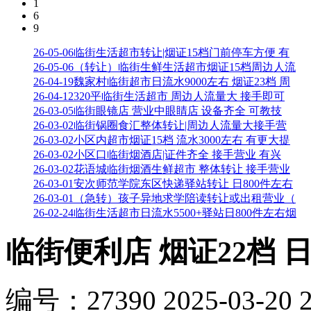
1
6
9
26-05-06
临街生活超市转让|烟证15档门前停车方便 有
26-05-06
（转让）临街生鲜生活超市烟证15档周边人流
26-04-19
魏家村临街超市日流水9000左右 烟证23档 周
26-04-12
320平临街生活超市 周边人流量大 接手即可
26-03-05
临街眼镜店 营业中眼睛店 设备齐全 可教技
26-03-02
临街锅圈食汇整体转让|周边人流量大接手营
26-03-02
小区内超市烟证15档 流水3000左右 有更大提
26-03-02
小区口临街烟酒店|证件齐全 接手营业 有兴
26-03-02
花语城临街烟酒生鲜超市 整体转让 接手营业
26-03-01
安次师范学院东区快递驿站转让 日800件左右
26-03-01
（急转）孩子异地求学陪读转让或出租营业（
26-02-24
临街生活超市日流水5500+驿站日800件左右烟
临街便利店 烟证22档 日
编号：
27390
2025-03-20 2