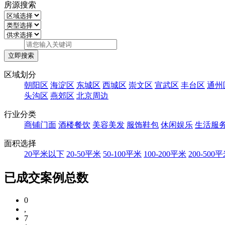
房源搜索
区域划分
朝阳区
海淀区
东城区
西城区
崇文区
宣武区
丰台区
通州
头沟区
燕郊区
北京周边
行业分类
商铺门面
酒楼餐饮
美容美发
服饰鞋包
休闲娱乐
生活服
面积选择
20平米以下
20-50平米
50-100平米
100-200平米
200-500
已成交案例总数
0
,
7