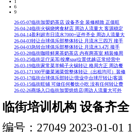
1
6
9
26-05-07
临街加盟奶茶店 设备齐全 装修精致 正值旺
26-04-24
临街火锅烧烤食材店 周边人流量大 客源稳定
26-04-14
盈利超市日流水7000+证件齐全 周边人流量大
26-04-03
转让台球俱乐部整体转让 月流水三四万 接手
26-04-03
急转台球俱乐部整体转让 月流水3.4万 接手
26-03-28
临街咖啡鲜果茶奶茶店 内有两茶室 精装修周
26-03-25
临街足疗采耳|按摩spa|位置优越|正常经营中
26-03-19
临街家常菜羊蝎子火锅转让 格局方正 周边餐
26-03-17
1300平徽菜湘菜馆整体转让（出租均可）装修
26-03-17
临街台球俱乐部转让|营业中台球厅转让|客源
26-03-15
临街旺铺 可做任何餐饮小吃 没有任何转让费
26-02-26
商场入口临街加盟烘焙店|周边人流量大可外
临街培训机构 设备齐全 
编号：
27049
2023-01-01 1