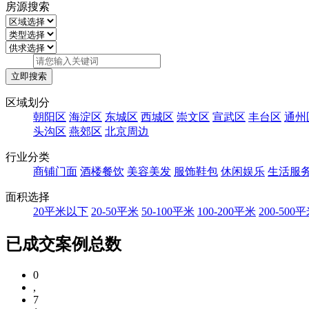
房源搜索
区域划分
朝阳区
海淀区
东城区
西城区
崇文区
宣武区
丰台区
通州
头沟区
燕郊区
北京周边
行业分类
商铺门面
酒楼餐饮
美容美发
服饰鞋包
休闲娱乐
生活服
面积选择
20平米以下
20-50平米
50-100平米
100-200平米
200-500
已成交案例总数
0
,
7