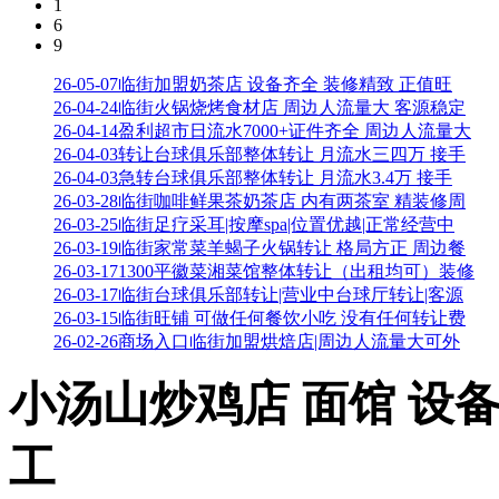
1
6
9
26-05-07
临街加盟奶茶店 设备齐全 装修精致 正值旺
26-04-24
临街火锅烧烤食材店 周边人流量大 客源稳定
26-04-14
盈利超市日流水7000+证件齐全 周边人流量大
26-04-03
转让台球俱乐部整体转让 月流水三四万 接手
26-04-03
急转台球俱乐部整体转让 月流水3.4万 接手
26-03-28
临街咖啡鲜果茶奶茶店 内有两茶室 精装修周
26-03-25
临街足疗采耳|按摩spa|位置优越|正常经营中
26-03-19
临街家常菜羊蝎子火锅转让 格局方正 周边餐
26-03-17
1300平徽菜湘菜馆整体转让（出租均可）装修
26-03-17
临街台球俱乐部转让|营业中台球厅转让|客源
26-03-15
临街旺铺 可做任何餐饮小吃 没有任何转让费
26-02-26
商场入口临街加盟烘焙店|周边人流量大可外
小汤山炒鸡店 面馆 设
工