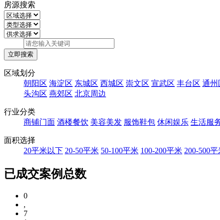
房源搜索
区域划分
朝阳区
海淀区
东城区
西城区
崇文区
宣武区
丰台区
通州
头沟区
燕郊区
北京周边
行业分类
商铺门面
酒楼餐饮
美容美发
服饰鞋包
休闲娱乐
生活服
面积选择
20平米以下
20-50平米
50-100平米
100-200平米
200-500
已成交案例总数
0
,
7