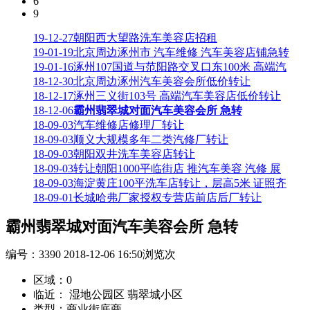
6
9
19-12-27
朝阳西大望路洗车美容店招租
19-01-19
北京周边涿州市 汽车维修 汽车美容店铺急转
19-01-16
涿州107国道与范阳路交叉口东100米 高端汽
18-12-30
北京周边涿州汽车美容会所低价转让
18-12-17
涿州三义街103号 高端汽车美容店低价转让
18-12-06
霸州翡翠城对面汽车美容会所 急转
18-09-03
汽车维修店修理厂转让
18-09-03
顺义大规模多年二类汽修厂转让
18-09-03
朝阳双井洗车美容店转让
18-09-03
转让朝阳1000平临街店 推汽车美容 汽修 展
18-09-03
海淀黄庄100平洗车店转让，层高5米 证照齐
18-09-01
长城哈弗厂家授权专营店前店后厂转让
霸州翡翠城对面汽车美容会所 急转
编号：
3390
2018-12-06 16:50
浏览
次
区域：0
临近： 湿地公园区 翡翠城小区
类型：商业街底商