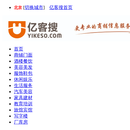
[
切换城市
]
亿客搜首页
北京
首页
商铺门面
酒楼餐饮
美容美发
服饰鞋包
休闲娱乐
生活服务
汽车美容
家具建材
教育培训
旅馆宾馆
写字楼
厂库房