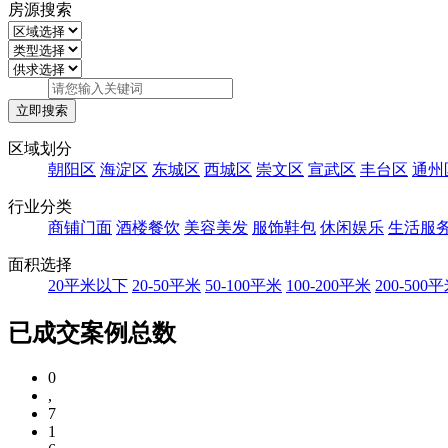
房源搜索
区域划分
朝阳区
海淀区
东城区
西城区
崇文区
宣武区
丰台区
通州
行业分类
商铺门面
酒楼餐饮
美容美发
服饰鞋包
休闲娱乐
生活服
面积选择
20平米以下
20-50平米
50-100平米
100-200平米
200-500
已成交案例总数
0
,
7
1