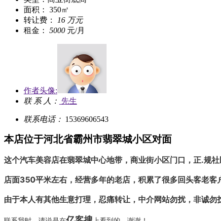
面积： 350㎡
转让费：
16 万元
租金：
5000
元/月
作者头像:
联 系 人：
先生
联系电话：
15369606543
本店位于河北省霸州市翡翠城小区对面
这个汽车美容店在翡翠城中心地带，商业街小区门口，正.规
店面350平米左右，经营多年的老店，积累了很多回头客老
由于本人有其他生意打理，忍痛转让，中介网站勿扰，非诚勿
亿客搜
联系我时，请说是在
上看到的，谢谢！